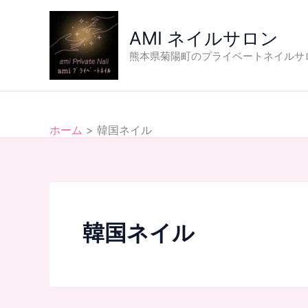
内
容
AMI ネイルサロン
を
熊本県菊陽町のプライベートネイルサ
ス
キ
ッ
プ
ホーム
韓国ネイル
韓国ネイル