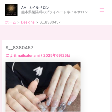
内
Main
AMI ネイルサロン
容
熊本県菊陽町のプライベートネイルサロン
Men
を
ス
ホーム
Designs
S__8380457
キ
ッ
プ
S__8380457
による
nailsalonami
/
2025年6月25日