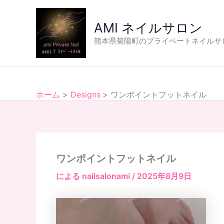
内
容
AMI ネイルサロン
を
熊本県菊陽町のプライベートネイルサ
ス
キ
ッ
プ
ホーム
Designs
ワンポイントフットネイル
ワンポイントフットネイル
による
nailsalonami
/
2025年8月9日