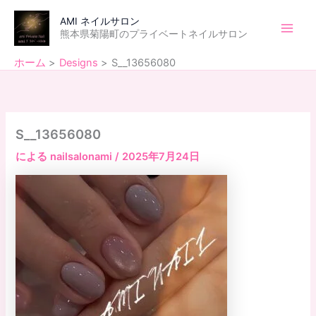
内
Main
AMI ネイルサロン
容
熊本県菊陽町のプライベートネイルサロン
Men
を
ス
ホーム
Designs
S__13656080
キ
ッ
プ
S__13656080
による
nailsalonami
/
2025年7月24日