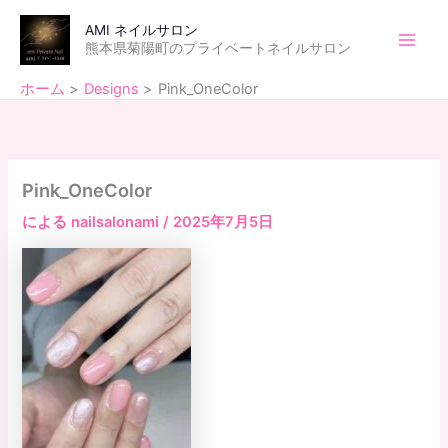
内
Main
AMI ネイルサロン
容
熊本県菊陽町のプライベートネイルサロン
Men
を
ス
ホーム
Designs
Pink_OneColor
キ
ッ
プ
Pink_OneColor
による
nailsalonami
/
2025年7月5日