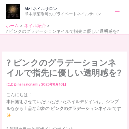
内
Main
AMI ネイルサロン
容
熊本県菊陽町のプライベートネイルサロン
Men
を
ス
ホーム
ネイル紹介
キ
? ピンクのグラデーションネイルで指先に優しい透明感を?
ッ
プ
? ピンクのグラデーションネ
イルで指先に優しい透明感を?
による
nailsalonami
/
2025年6月16日
こんにちは！
本日施術させていたいただいたネイルデザインは、シンプ
ルながら上品な印象の
ピンクのグラデーションネイル
です