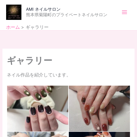
内
Main
AMI ネイルサロン
容
熊本県菊陽町のプライベートネイルサロン
Men
を
ス
ホーム
ギャラリー
キ
ッ
プ
ギャラリー
ネイル作品を紹介しています。